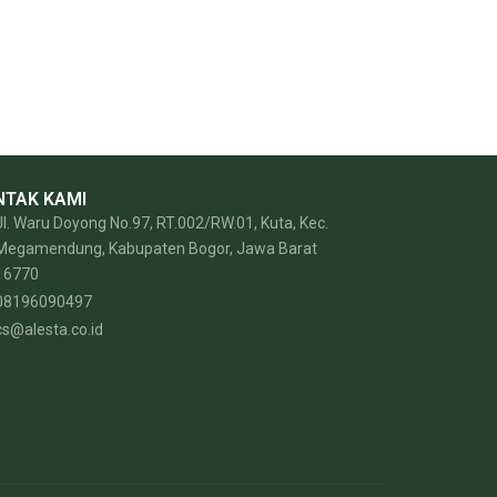
NTAK KAMI
Jl. Waru Doyong No.97, RT.002/RW.01, Kuta, Kec.
Megamendung, Kabupaten Bogor, Jawa Barat
16770
08196090497
cs@alesta.co.id