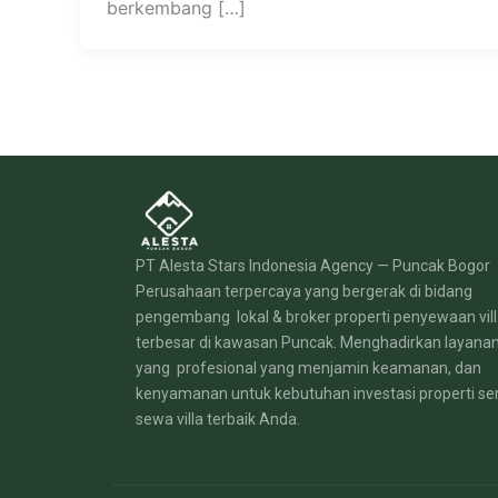
berkembang […]
PT Alesta Stars Indonesia Agency — Puncak Bogor
Perusahaan terpercaya yang bergerak di bidang
pengembang lokal & broker properti penyewaan vil
terbesar di kawasan Puncak. Menghadirkan layana
yang profesional yang menjamin keamanan, dan
kenyamanan untuk kebutuhan investasi properti se
sewa villa terbaik Anda.