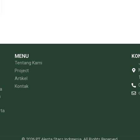
MENU
KO
Tentang Kami
Project
Artikel
Kontak
la
n
rta
© 2026 PT Alesta Stars Indonesia. All Rights Reserved.