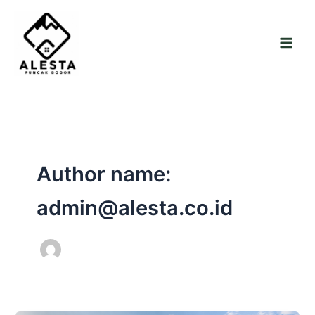
Skip
to
content
Author name:
admin@alesta.co.id