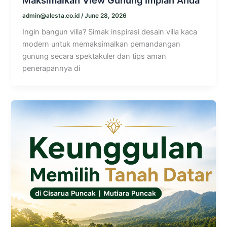
admin@alesta.co.id
/
June 28, 2026
Ingin bangun villa? Simak inspirasi desain villa kaca
modern untuk memaksimalkan pemandangan
gunung secara spektakuler dan tips aman
penerapannya di