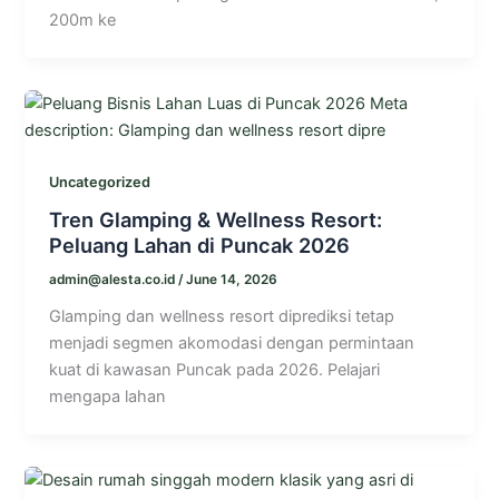
200m ke
Uncategorized
Tren Glamping & Wellness Resort:
Peluang Lahan di Puncak 2026
admin@alesta.co.id
/
June 14, 2026
Glamping dan wellness resort diprediksi tetap
menjadi segmen akomodasi dengan permintaan
kuat di kawasan Puncak pada 2026. Pelajari
mengapa lahan