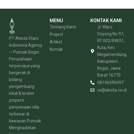
MENU
KONTAK KAMI
Tentang Kami
Jl. Waru
Doyong No.97,
Project
PT Alesta Stars
RT.002/RW.01,
Artikel
Indonesia Agency
Kuta, Kec.
Kontak
— Puncak Bogor
Megamendung,
Perusahaan
Kabupaten
terpercaya yang
Bogor, Jawa
bergerak di
Barat 16770
bidang
08196090497
pengembang
cs@alesta.co.id
lokal & broker
properti
penyewaan villa
terbesar di
kawasan Puncak.
Menghadirkan