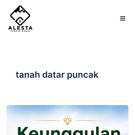
Skip
to
content
tanah datar puncak