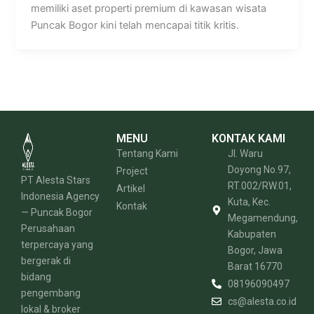
memiliki aset properti premium di kawasan wisata
Puncak Bogor kini telah mencapai titik kritis.
MENU
KONTAK KAMI
Tentang Kami
Jl. Waru
Doyong No.97,
Project
PT Alesta Stars
RT.002/RW.01,
Artikel
Indonesia Agency
Kuta, Kec.
Kontak
— Puncak Bogor
Megamendung,
Perusahaan
Kabupaten
terpercaya yang
Bogor, Jawa
bergerak di
Barat 16770
bidang
08196090497
pengembang
cs@alesta.co.id
lokal & broker