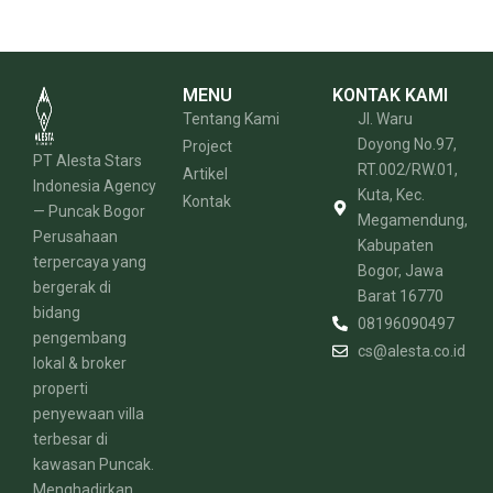
MENU
KONTAK KAMI
Tentang Kami
Jl. Waru
Doyong No.97,
Project
PT Alesta Stars
RT.002/RW.01,
Artikel
Indonesia Agency
Kuta, Kec.
Kontak
— Puncak Bogor
Megamendung,
Perusahaan
Kabupaten
terpercaya yang
Bogor, Jawa
bergerak di
Barat 16770
bidang
08196090497
pengembang
cs@alesta.co.id
lokal & broker
properti
penyewaan villa
terbesar di
kawasan Puncak.
Menghadirkan