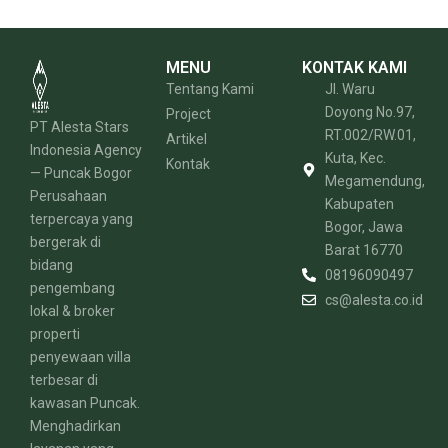
MENU
KONTAK KAMI
Tentang Kami
Jl. Waru
Doyong No.97,
Project
PT Alesta Stars
RT.002/RW.01,
Artikel
Indonesia Agency
Kuta, Kec.
Kontak
— Puncak Bogor
Megamendung,
Perusahaan
Kabupaten
terpercaya yang
Bogor, Jawa
bergerak di
Barat 16770
bidang
08196090497
pengembang
cs@alesta.co.id
lokal & broker
properti
penyewaan villa
terbesar di
kawasan Puncak.
Menghadirkan