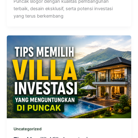
Puncak Bogor dengan kualitas pembangunan
terbaik, desain eksklusif, serta potensi investasi
yang terus berkembang
Uncategorized