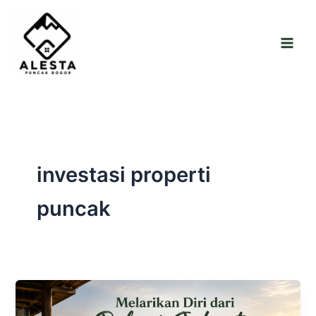
Skip
to
content
investasi properti
puncak