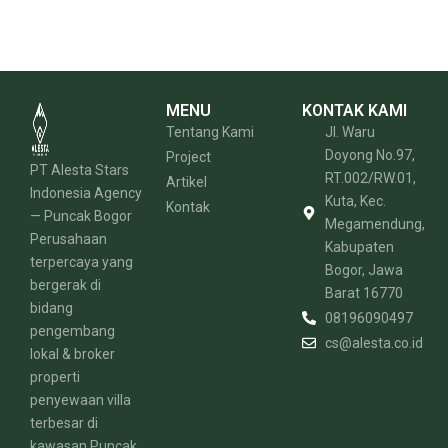
MENU
KONTAK KAMI
Tentang Kami
Jl. Waru
Doyong No.97,
Project
PT Alesta Stars
RT.002/RW.01,
Artikel
Indonesia Agency
Kuta, Kec.
Kontak
— Puncak Bogor
Megamendung,
Perusahaan
Kabupaten
terpercaya yang
Bogor, Jawa
bergerak di
Barat 16770
bidang
08196090497
pengembang
cs@alesta.co.id
lokal & broker
properti
penyewaan villa
terbesar di
kawasan Puncak.